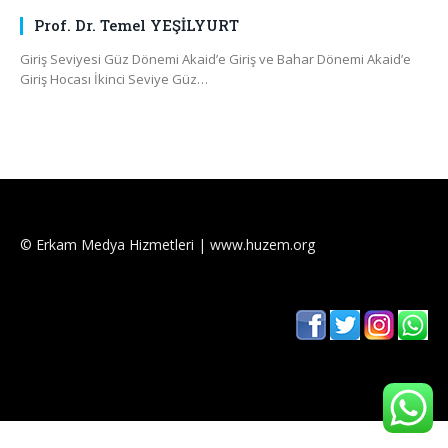
Prof. Dr. Temel YEŞİLYURT
Giriş Seviyesi Güz Dönemi Akaid’e Giriş ve Bahar Dönemi Akaid’e
Giriş Hocası İkinci Seviye Güz…
© Erkam Medya Hizmetleri | www.huzem.org