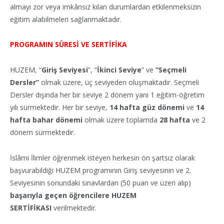
almayı zor veya imkânsız kılan durumlardan etkilenmeksizin
eğitim alabilmeleri sağlanmaktadır.
PROGRAMIN SÜRESİ VE SERTİFİKA
HUZEM, “
Giriş Seviyesi
”, “
İkinci Seviye
” ve
“Seçmeli
Dersler”
olmak üzere, üç seviyeden oluşmaktadır. Seçmeli
Dersler dışında her bir seviye 2 dönem yani 1 eğitim-öğretim
yılı sürmektedir. Her bir seviye,
14 hafta güz dönemi
ve
14
hafta bahar dönemi
olmak üzere toplamda
28 hafta
ve 2
dönem sürmektedir.
İslâmi İlimler öğrenmek isteyen herkesin ön şartsız olarak
başvurabildiği HUZEM programının Giriş seviyesinin ve 2.
Seviyesinin sonundaki sınavlardan (50 puan ve üzeri alıp)
başarıyla geçen
öğrencilere
HUZEM
SERTİFİKASI
verilmektedir.