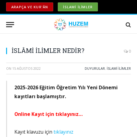
ARAPÇA VE KUR'ÂN
İSLAMİ İLİMLER
İSLÂMİ İLİMLER NEDİR?
0
ON
15 AĞUSTOS 2022
DUYURULAR
,
İSLAMİ İLİMLER
2025-2026 Eğitim Öğretim Yılı Yeni Dönemi
kayıtları başlamıştır.
Online Kayıt için tıklayınız…
Kayıt klavuzu için
tıklayınız