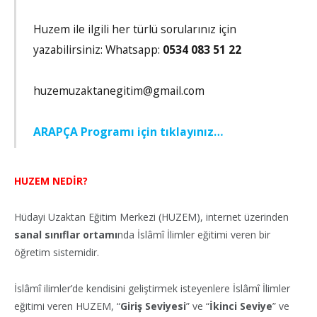
Huzem ile ilgili her türlü sorularınız için
yazabilirsiniz: Whatsapp:
0534 083 51 22
huzemuzaktanegitim@gmail.com
ARAPÇA Programı için tıklayınız…
HUZEM NEDİR?
Hüdayi Uzaktan Eğitim Merkezi (HUZEM), internet üzerinden
sanal sınıflar ortamı
nda İslâmî İlimler eğitimi veren bir
öğretim sistemidir.
İslâmî ilimler’de kendisini geliştirmek isteyenlere İslâmî İlimler
eğitimi veren HUZEM, “
Giriş Seviyesi
” ve “
İkinci Seviye
” ve