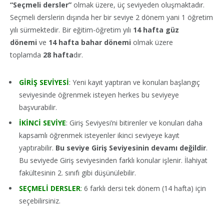
“Seçmeli dersler”
olmak üzere, üç seviyeden oluşmaktadır.
Seçmeli derslerin dışında her bir seviye 2 dönem yani 1 öğretim
yılı sürmektedir. Bir eğitim-öğretim yılı
14 hafta güz
dönemi
ve
14 hafta bahar dönemi
olmak üzere
toplamda
28 hafta
dır.
GİRİŞ SEVİYESİ
: Yeni kayıt yaptıran ve konuları başlangıç
seviyesinde öğrenmek isteyen herkes bu seviyeye
başvurabilir.
İKİNCİ SEVİYE
: Giriş Seviyesi’ni bitirenler ve konuları daha
kapsamlı öğrenmek isteyenler ikinci seviyeye kayıt
yaptırabilir.
Bu seviye Giriş Seviyesinin devamı değildir
.
Bu seviyede Giriş seviyesinden farklı konular işlenir. İlahiyat
fakültesinin 2. sınıfı gibi düşünülebilir.
SEÇMELİ DERSLER
:
6 farklı dersi tek dönem (14 hafta) için
seçebilirsiniz.