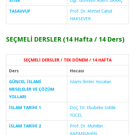
SİYER
Öğr. Görevlisi Adem SARAÇ
TASAVVUF
Prof. Dr. Ahmet Cahid
HAKSEVER
SEÇMELİ DERSLER (14 Hafta / 14 Ders)
SEÇMELİ DERSLER / TEK DÖNEM / 14 HAFTA
Ders
Hocası
GÜNCEL İSLAMİ
İslami İlimler Hocaları
MESELELER VE ÇÖZÜM
YOLLARI
İSLAM TARİHİ 1
Doç. Dr. Ebubekir Sıddık
YÜCEL
İSLAM TARİHİ 2
Prof. Dr. Muhittin
KAPANŞAHİN