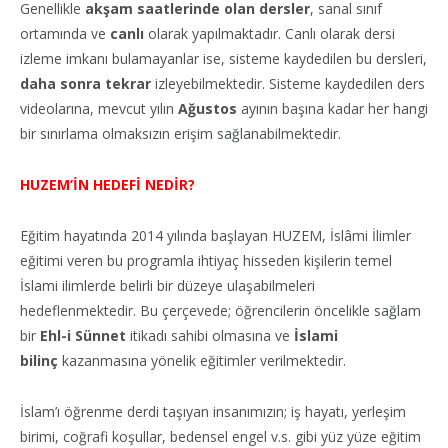
Genellikle
akşam saatlerinde olan dersler
, sanal sınıf
ortamında ve
canlı
olarak yapılmaktadır. Canlı olarak dersi
izleme imkanı bulamayanlar ise, sisteme kaydedilen bu dersleri,
daha sonra tekrar
izleyebilmektedir. Sisteme kaydedilen ders
videolarına, mevcut yılın
Ağustos
ayının başına kadar her hangi
bir sınırlama olmaksızın erişim sağlanabilmektedir.
HUZEM’İN HEDEFİ NEDİR?
Eğitim hayatında 2014 yılında başlayan HUZEM, İslâmi İlimler
eğitimi veren bu programla ihtiyaç hisseden kişilerin temel
İslami ilimlerde belirli bir düzeye ulaşabilmeleri
hedeflenmektedir. Bu çerçevede; öğrencilerin öncelikle sağlam
bir
Ehl-i Sünnet
itikadı sahibi olmasına ve
İslami
bilinç
kazanmasına yönelik eğitimler verilmektedir.
İslam’ı öğrenme derdi taşıyan insanımızın; iş hayatı, yerleşim
birimi, coğrafi koşullar, bedensel engel v.s. gibi yüz yüze eğitim