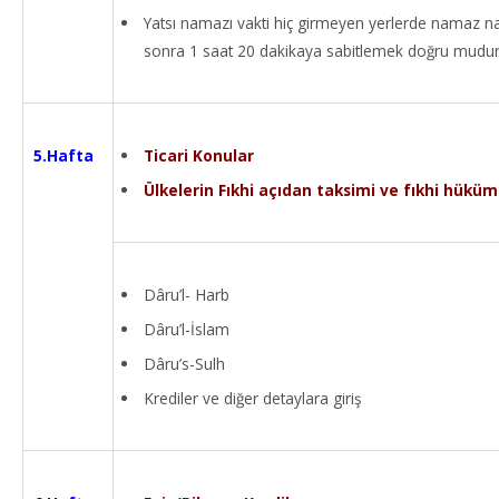
Yatsı namazı vakti hiç girmeyen yerlerde namaz na
sonra 1 saat 20 dakikaya sabitlemek doğru mudu
Ticari Konular
5.Hafta
Ülkelerin Fıkhi açıdan taksimi ve fıkhi hüküm
Dâru’l- Harb
Dâru’l-İslam
Dâru’s-Sulh
Krediler ve diğer detaylara giriş