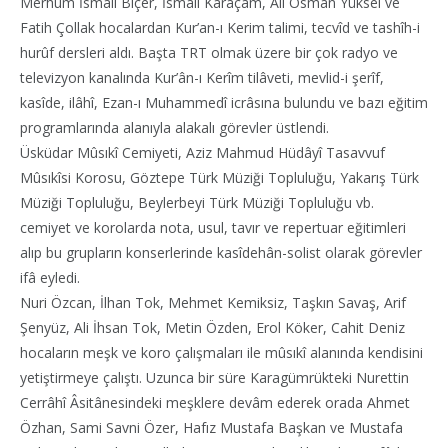
Merhûm İsmail Biçer, İsmail Karaçam, Ali Osman Yüksel ve
Fatih Çollak hocalardan Kur’an-ı Kerim talimi, tecvîd ve tashîh-i
hurûf dersleri aldı. Başta TRT olmak üzere bir çok radyo ve
televizyon kanalında Kur’ân-ı Kerîm tilâveti, mevlid-i şerîf,
kasîde, ilâhî, Ezan-ı Muhammedî icrâsına bulundu ve bazı eğitim
programlarında alanıyla alakalı görevler üstlendi.
Üsküdar Mûsıkî Cemiyeti, Aziz Mahmud Hüdâyî Tasavvuf
Mûsıkîsi Korosu, Göztepe Türk Müziği Topluluğu, Yakarış Türk
Müziği Topluluğu, Beylerbeyi Türk Müziği Topluluğu vb.
cemiyet ve korolarda nota, usul, tavır ve repertuar eğitimleri
alıp bu grupların konserlerinde kasîdehân-solist olarak görevler
ifâ eyledi.
Nuri Özcan, İlhan Tok, Mehmet Kemiksiz, Taşkın Savaş, Arif
Şenyüz, Ali İhsan Tok, Metin Özden, Erol Köker, Cahit Deniz
hocaların meşk ve koro çalışmaları ile mûsıkî alanında kendisini
yetiştirmeye çalıştı. Uzunca bir süre Karagümrükteki Nurettin
Cerrâhî Âsitânesindeki meşklere devâm ederek orada Ahmet
Özhan, Sami Savni Özer, Hafız Mustafa Başkan ve Mustafa