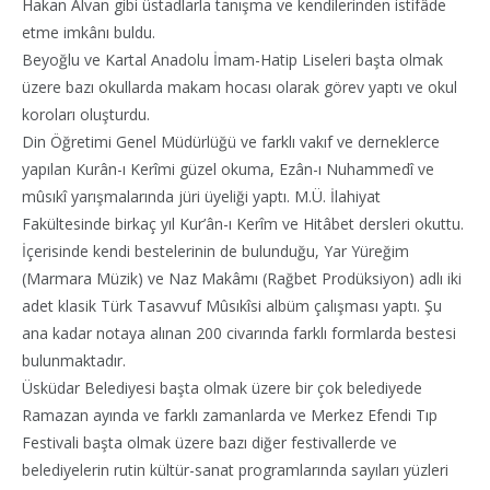
Hakan Alvan gibi üstadlarla tanışma ve kendilerinden istifâde
etme imkânı buldu.
Beyoğlu ve Kartal Anadolu İmam-Hatip Liseleri başta olmak
üzere bazı okullarda makam hocası olarak görev yaptı ve okul
koroları oluşturdu.
Din Öğretimi Genel Müdürlüğü ve farklı vakıf ve derneklerce
yapılan Kurân-ı Kerîmi güzel okuma, Ezân-ı Nuhammedî ve
mûsıkî yarışmalarında jüri üyeliği yaptı. M.Ü. İlahiyat
Fakültesinde birkaç yıl Kur’ân-ı Kerîm ve Hitâbet dersleri okuttu.
İçerisinde kendi bestelerinin de bulunduğu, Yar Yüreğim
(Marmara Müzik) ve Naz Makâmı (Rağbet Prodüksiyon) adlı iki
adet klasik Türk Tasavvuf Mûsıkîsi albüm çalışması yaptı. Şu
ana kadar notaya alınan 200 civarında farklı formlarda bestesi
bulunmaktadır.
Üsküdar Belediyesi başta olmak üzere bir çok belediyede
Ramazan ayında ve farklı zamanlarda ve Merkez Efendi Tıp
Festivali başta olmak üzere bazı diğer festivallerde ve
belediyelerin rutin kültür-sanat programlarında sayıları yüzleri