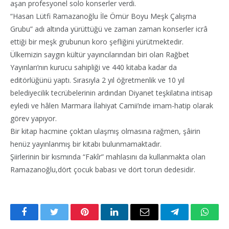
aşan profesyonel solo konserler verdi.
“Hasan Lütfi Ramazanoğlu İle Ömür Boyu Meşk Çalışma
Grubu” adı altında yürüttüğü ve zaman zaman konserler icrâ
ettiği bir meşk grubunun koro şefliğini yürütmektedir.
Ülkemizin saygın kültür yayıncılarından biri olan Rağbet
Yayınları’nın kurucu sahipliği ve 440 kitaba kadar da
editörlüğünü yaptı. Sırasıyla 2 yıl öğretmenlik ve 10 yıl
belediyecilik tecrübelerinin ardından Diyanet teşkilatına intisap
eyledi ve hâlen Marmara İlahiyat Camii’nde imam-hatip olarak
görev yapıyor.
Bir kitap hacmine çoktan ulaşmış olmasına rağmen, şâirin
henüz yayınlanmış bir kitabı bulunmamaktadır.
Şiirlerinin bir kısmında “Fakîr” mahlasını da kullanmakta olan
Ramazanoğlu,dört çocuk babası ve dört torun dedesidir.
Facebook
Twitter
Pinterest
LinkedIn
Email
Telegram
Whats