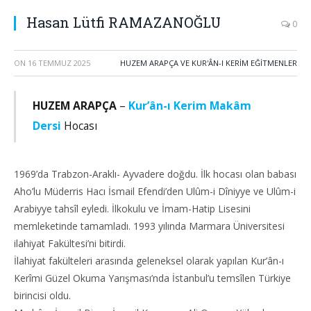
Hasan Lütfi RAMAZANOĞLU
0
ON
16 TEMMUZ 2025
HUZEM ARAPÇA VE KUR'ÂN-I KERİM EĞİTMENLER
HUZEM ARAPÇA
–
Kur’ân-ı Kerim Makâm
Dersi
Hocası
1969’da Trabzon-Araklı- Ayvadere doğdu. İlk hocası olan babası
Aho’lu Müderris Hacı İsmail Efendi’den Ulûm-i Dîniyye ve Ulûm-i
Arabiyye tahsîl eyledi. İlkokulu ve İmam-Hatip Lisesini
memleketinde tamamladı. 1993 yılında Marmara Üniversitesi
ilahiyat Fakültesi’ni bitirdi.
İlahiyat fakülteleri arasında geleneksel olarak yapılan Kur’ân-ı
Kerîmi Güzel Okuma Yarışması’nda İstanbul’u temsîlen Türkiye
birincisi oldu.