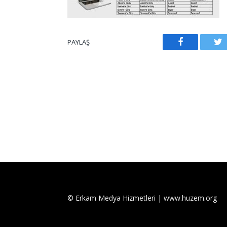
PAYLAŞ
Facebook
Tw
© Erkam Medya Hizmetleri | www.huzem.org