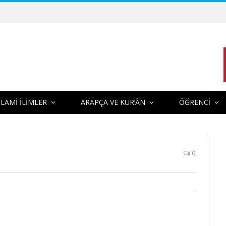
SLAMİ İLİMLER
ARAPÇA VE KUR’ÂN
ÖĞRENCİ
0