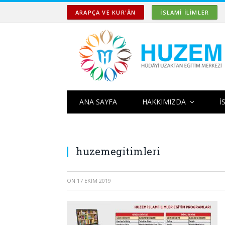
ARAPÇA VE KUR'ÂN
İSLAMİ İLİMLER
ANA SAYFA
HAKKIMIZDA
İ
huzemegitimleri
ON
17 EKIM 2019