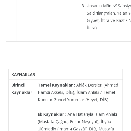
-İnsanın Mânevî Şahsiy
Saldırılar (Yalan, Yalan 
Gıybet, İftira ve Kazf 
İftira)
KAYNAKLAR
Birincil
Temel Kaynaklar :
Ahlâk Dersleri (Ahmed
Kaynaklar
Hamdi Akseki, DİB), İslâm Ahlâkı / Temel
Konular Güncel Yorumlar (Heyet, DİB)
Ek Kaynaklar :
Ana Hatlarıyla İslam Ahlakı
(Mustafa Çağrıcı, Ensar Neşriyat), İhyâu
Ulûmiddîn (İmam-ı Gazzâlî, DİB, Mustafa