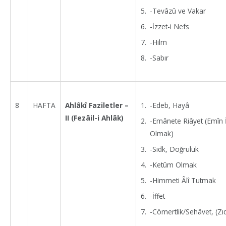
-Tevâzû ve Vakar
-İzzet-i Nefs
-Hilm
-Sabır
-Edeb, Hayâ
8
HAFTA
Ahlâkî Faziletler –
II (Fezâil-i Ahlâk)
-Emânete Riâyet (Emîn 
Olmak)
-Sıdk, Doğruluk
-Ketûm Olmak
-Himmeti Âlî Tutmak
-İffet
-Cömertlik/Sehâvet, (Zıd