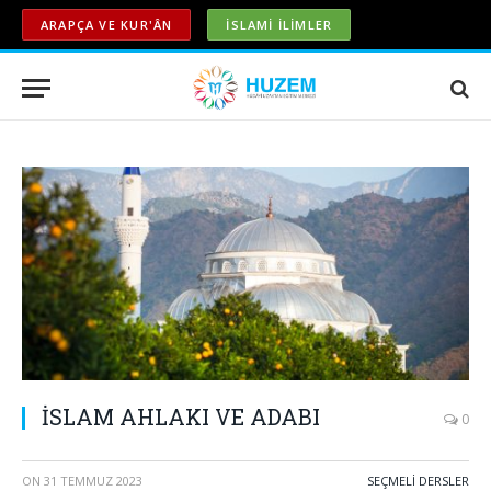
ARAPÇA VE KUR'ÂN
İSLAMİ İLİMLER
İSLAM AHLAKI VE ADABI
0
ON
31 TEMMUZ 2023
SEÇMELİ DERSLER