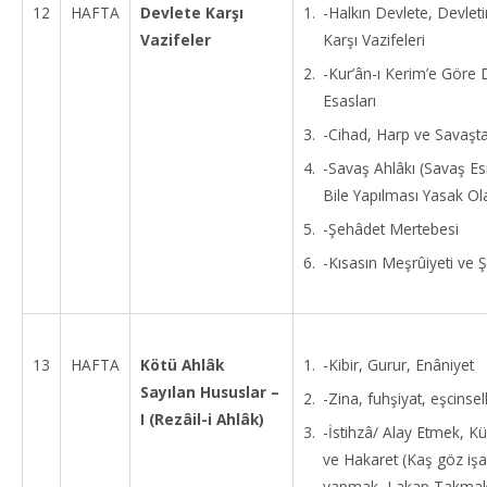
-Halkın Devlete, Devlet
12
HAFTA
Devlete Karşı
Karşı Vazifeleri
Vazifeler
-Kur’ân-ı Kerim’e Göre 
Esasları
-Cihad, Harp ve Savaş
-Savaş Ahlâkı (Savaş E
Bile Yapılması Yasak Ola
-Şehâdet Mertebesi
-Kısasın Meşrûiyeti ve Şa
-Kibir, Gurur, Enâniyet
13
HAFTA
Kötü Ahlâk
Sayılan Hususlar –
-Zina, fuhşiyat, eşcinsell
I (Rezâil-i Ahlâk)
-İstihzâ/ Alay Etmek,
ve Hakaret (Kaş göz işa
yapmak, Lakap Takmak