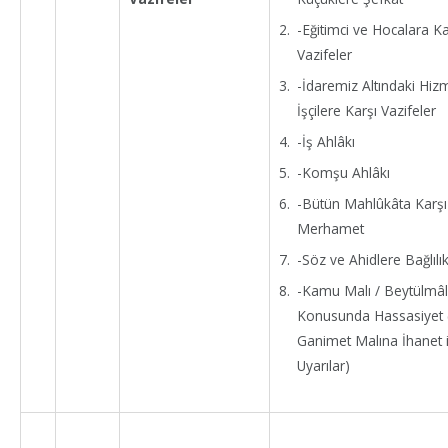
-Eğitimci ve Hocalara Ka
Vazifeler
-İdaremiz Altındaki Hizm
İşçilere Karşı Vazifeler
-İş Ahlâkı
-Komşu Ahlâkı
-Bütün Mahlûkâta Karşı
Merhamet
-Söz ve Ahidlere Bağlılı
-Kamu Malı / Beytülmâl
Konusunda Hassasiyet 
Ganimet Malına İhanet ile
Uyarılar)