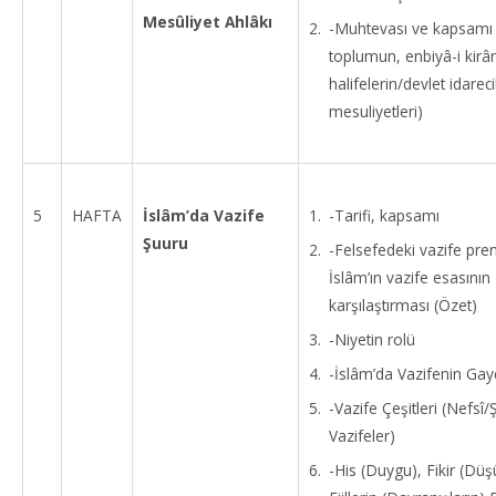
Mesûliyet Ahlâkı
-Muhtevası ve kapsamı (
toplumun, enbiyâ-i kir
halifelerin/devlet idareci
mesuliyetleri)
-Tarifi, kapsamı
5
HAFTA
İslâm’da Vazife
Şuuru
-Felsefedeki vazife prens
İslâm’ın vazife esasının
karşılaştırması (Özet)
-Niyetin rolü
-İslâm’da Vazifenin Gay
-Vazife Çeşitleri (Nefsî/
Vazifeler)
-His (Duygu), Fikir (Dü