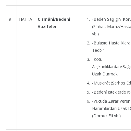
-Beden Sağlığını Ko
9
HAFTA
Cismânî/Bedenî
(Sıhhat, Maraz/Hastal
Vazifeler
vb.)
-Bulaşıcı Hastalıklara
Tedbir
-Kötü
Alışkanlıklardan/Bağı
Uzak Durmak
-Müskirât (Sarhoş Edi
-Bedenî İsteklerde İt
-Vücuda Zarar Veren
Haramlardan Uzak 
(Domuz Eti vb.)