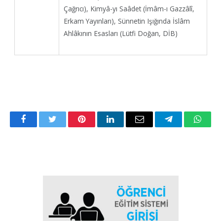
Çağrıcı), Kimyâ-yı Saâdet (İmâm-ı Gazzâlî,
Erkam Yayınları), Sünnetin Işığında İslâm
Ahlâkının Esasları (Lütfi Doğan, DİB)
Facebook
Twitter
Pinterest
LinkedIn
Email
Telegram
Whats