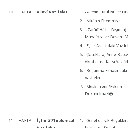
-Ailenin Kuruluşu ve Ö
10
HAFTA
Ailevî Vazifeler
-Nikâhın Ehemmiyeti
-(Zarûrî Hâller Dışında) E
Muhafaza ve Devam Me
-Eşler Arasındaki Vazife
-Çocuklara, Anne-Baba
Akrabalara Karşı Vazife
-Boşanma Esnasındaki 
Vazifeler
-Meskenlerin/Evlerin
Dokunulmazlığı
-Genel olarak Büyükler
11
HAFTA
İçtimâî/Toplumsal
Küçüklere Şefkat
Vazifeler