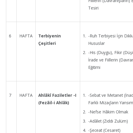
Fiillerin (Davranışların) 
Tesiri
-Ruh Terbiyesi İçin Dikk
6
HAFTA
Terbiyenin
Hususlar
Çeşitleri
-His (Duygu), Fikir (Düş
İrade ve Fiillerin (Davran
Eğitimi
-Sebat ve Metanet (İnad
7
HAFTA
Ahlâkî Faziletler -I
Farklı Mizaçların Yansım
(Fezâil-i Ahlâk)
-Nefse Hâkim Olmak
-Adâlet (Zıddı Zulüm)
-Şeceat (Cesaret)