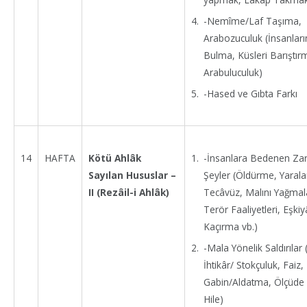
-Nemîme/Laf Taşıma,
Arabozuculuk (İnsanları
Bulma, Küsleri Barıştır
Arabuluculuk)
-Hased ve Gıbta Farkı
-İnsanlara Bedenen Za
14
HAFTA
Kötü Ahlâk
Şeyler (Öldürme, Yaral
Sayılan Hususlar –
Tecâvüz, Malını Yağma
II (Rezâil-i Ahlâk)
Terör Faaliyetleri, Eşkiy
Kaçırma vb.)
-Mala Yönelik Saldırılar (
İhtikâr/ Stokçuluk, Faiz,
Gabin/Aldatma, Ölçüde 
Hile)