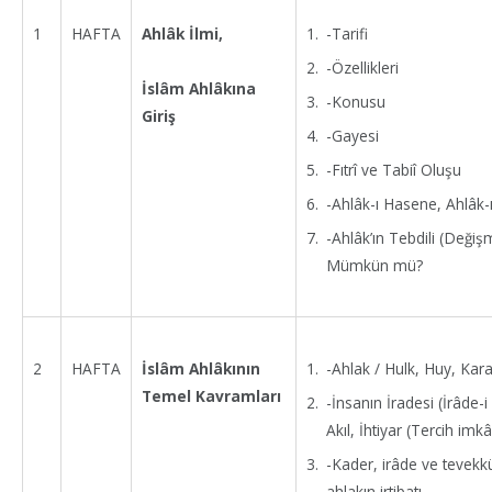
-Tarifi
1
HAFTA
Ahlâk İlmi,
-Özellikleri
İslâm Ahlâkına
-Konusu
Giriş
-Gayesi
-Fıtrî ve Tabiî Oluşu
-Ahlâk-ı Hasene, Ahlâk-
-Ahlâk’ın Tebdili (Değiş
Mümkün mü?
-Ahlak / Hulk, Huy, Kara
2
HAFTA
İslâm Ahlâkının
Temel Kavramları
-İnsanın İradesi (İrâde-i
Akıl, İhtiyar (Tercih imkâ
-Kader, irâde ve tevekkü
ahlakın irtibatı