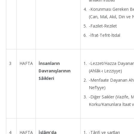
-Korunması Gereken B
(Can, Mal, Akıl, Din ve N
-Fazilet-Rezilet
-İfrat-Tefrit-İtidal
-Lezzet/Hazza Dayanan
3
HAFTA
İnsanların
(Ahlâk-ı Lezziyye)
Davranışlarının
Sâikleri
-Menfaate Dayanan Ahla
Nef’iyye)
-Diğer Saikler (Vazife, M
Korku/Kanunlara İtaat v
-Târifi ve şartları
4
HAFTA
İslâm’da