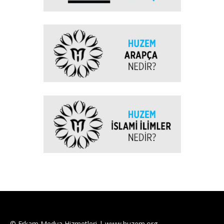
© Erkam Medya Hizmetleri | www.huzem.org