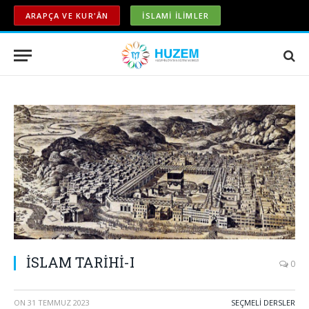
ARAPÇA VE KUR'ÂN
İSLAMİ İLİMLER
İSLAM TARİHİ-I
0
ON
31 TEMMUZ 2023
SEÇMELİ DERSLER