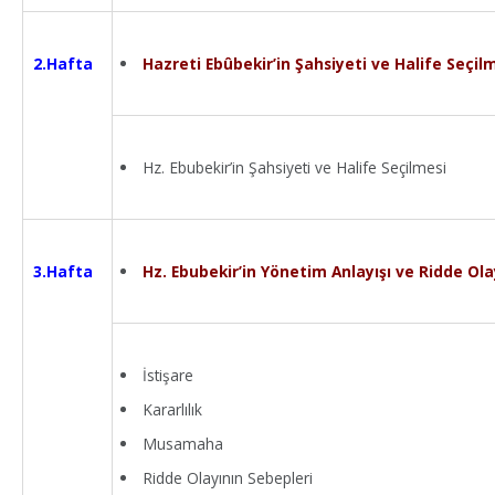
Hazreti Ebûbekir’in Şahsiyeti ve Halife Seçil
2.Hafta
Hz. Ebubekir’in Şahsiyeti ve Halife Seçilmesi
Hz. Ebubekir’in Yönetim Anlayışı ve Ridde Olay
3.Hafta
İstişare
Kararlılık
Musamaha
Ridde Olayının Sebepleri