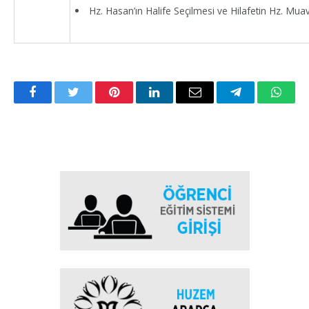
Hz. Hasan’ın Halife Seçilmesi ve Hilafetin Hz. Mu
Facebook
Twitter
Pinterest
LinkedIn
Email
Telegram
Whats