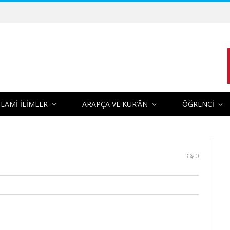
SLAMİ İLİMLER
ARAPÇA VE KUR’ÂN
ÖĞRENCİ
0