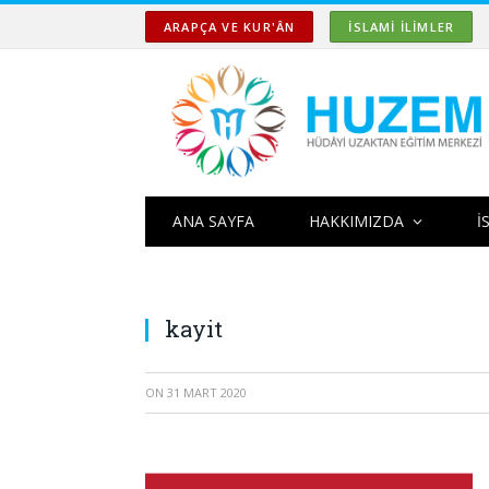
ARAPÇA VE KUR'ÂN
İSLAMİ İLİMLER
ANA SAYFA
HAKKIMIZDA
İ
kayit
ON
31 MART 2020