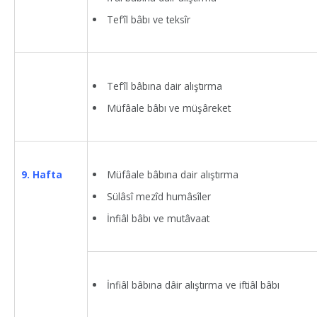
Tef’îl bâbı ve teksîr
Tef’îl bâbına dair alıştırma
Müfâale bâbı ve müşâreket
Müfâale bâbına dair alıştırma
9. Hafta
Sülâsî mezîd humâsîler
İnfiâl bâbı ve mutâvaat
İnfiâl bâbına dâir alıştırma ve iftiâl bâbı