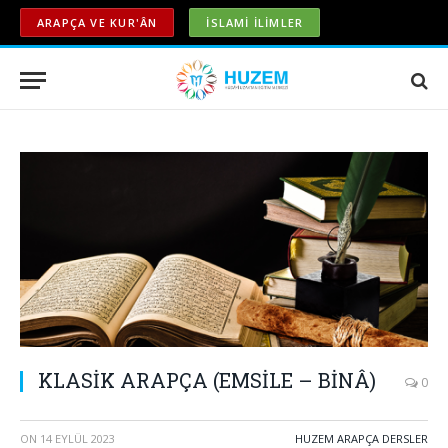
ARAPÇA VE KUR'ÂN
İSLAMİ İLİMLER
KLASİK ARAPÇA (EMSİLE – BİNÂ)
0
ON
14 EYLÜL 2023
HUZEM ARAPÇA DERSLER