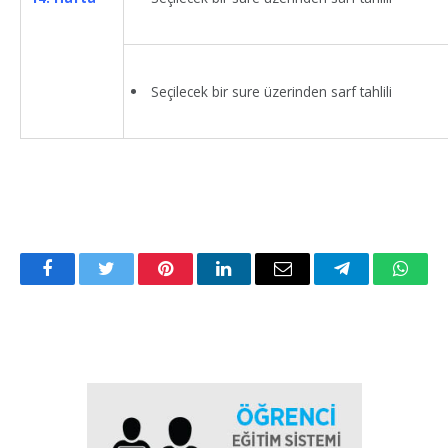
Seçilecek bir sure üzerinden sarf tahlili
Facebook
Twitter
Pinterest
LinkedIn
Email
Telegram
Whats