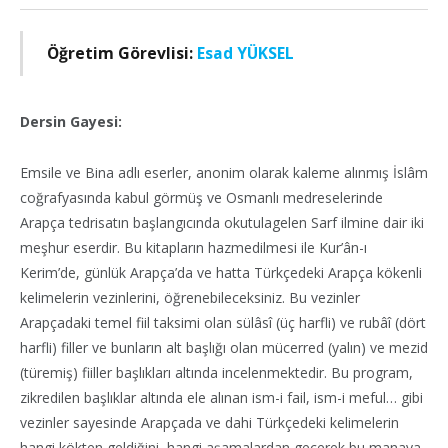
Öğretim Görevlisi:
Esad YÜKSEL
Dersin Gayesi:
Emsile ve Bina adlı eserler, anonim olarak kaleme alınmış İslâm
coğrafyasında kabul görmüş ve Osmanlı medreselerinde
Arapça tedrisatın başlangıcında okutulagelen Sarf ilmine dair iki
meşhur eserdir. Bu kitapların hazmedilmesi ile Kur’ân-ı
Kerim’de, günlük Arapça’da ve hatta Türkçedeki Arapça kökenli
kelimelerin vezinlerini, öğrenebileceksiniz. Bu vezinler
Arapçadaki temel fiil taksimi olan sülâsî (üç harfli) ve rubâî (dört
harfli) filler ve bunların alt başlığı olan mücerred (yalın) ve mezid
(türemiş) fiiller başlıkları altında incelenmektedir. Bu program,
zikredilen başlıklar altında ele alınan ism-i fail, ism-i meful… gibi
vezinler sayesinde Arapçada ve dahi Türkçedeki kelimelerin
hangi kökten geldiğini, hangi aşamalardan geçerek bu manaya