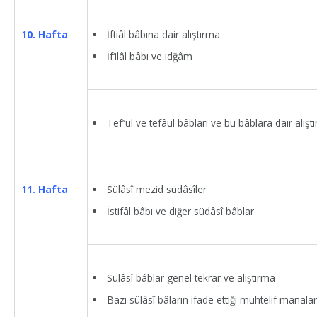
İftiâl bâbına dair alıştırma
10. Hafta
İf‘ilâl bâbı ve idğâm
Tef’’ul ve tefâul bâbları ve bu bâblara dair alışt
Sülâsî mezid südâsîler
11. Hafta
İstifâl bâbı ve diğer südâsî bâblar
Sülâsî bâblar genel tekrar ve alıştırma
Bazı sülâsî bâların ifade ettiği muhtelif manalar