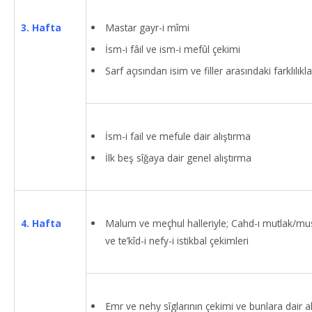
Mastar gayr-i mîmi
3. Hafta
İsm-i fâil ve ism-i mefûl çekimi
Sarf açısından isim ve filler arasındaki farklılıkla
İsm-i fail ve mefule dair alıştırma
İlk beş sîğaya dair genel alıştırma
Malum ve meçhul halleriyle; Cahd-ı mutlak/must
4. Hafta
ve te’kîd-i nefy-i istikbal çekimleri
Emr ve nehy sîglarının çekimi ve bunlara dair a