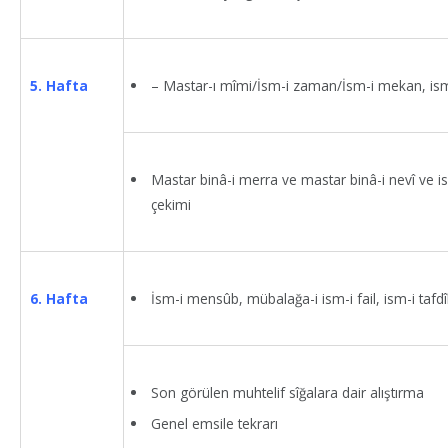
– Mastar-ı mîmi/İsm-i zaman/İsm-i mekan, ism-
5. Hafta
Mastar binâ-i merra ve mastar binâ-i nevî ve ism
çekimi
İsm-i mensûb, mübalağa-i ism-i fail, ism-i tafdîl 
6. Hafta
Son görülen muhtelif sîğalara dair alıştırma
Genel emsile tekrarı