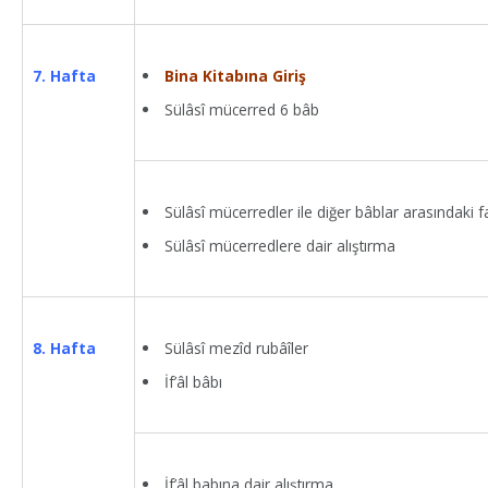
Bina Kitabına Giriş
7. Hafta
Sülâsî mücerred 6 bâb
Sülâsî mücerredler ile diğer bâblar arasındaki f
Sülâsî mücerredlere dair alıştırma
Sülâsî mezîd rubâîler
8. Hafta
İf’âl bâbı
İf’âl babına dair alıştırma