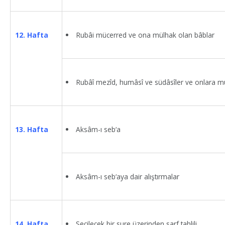
Rubâi mücerred ve ona mülhak olan bâblar
12. Hafta
Rubâî mezîd, humâsî ve südâsîler ve onlara m
Aksâm-ı seb‘a
13. Hafta
Aksâm-ı seb‘aya dair alıştırmalar
Seçilecek bir sure üzerinden sarf tahlili
14. Hafta