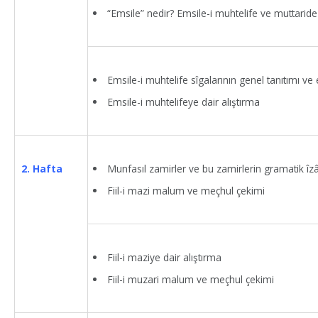
“Emsile” nedir? Emsile-i muhtelife ve muttaride
Emsile-i muhtelife sîgalarının genel tanıtımı v
Emsile-i muhtelifeye dair alıştırma
Munfasıl zamirler ve bu zamirlerin gramatik îz
2. Hafta
Fiil-i mazi malum ve meçhul çekimi
Fiil-i maziye dair alıştırma
Fiil-i muzari malum ve meçhul çekimi