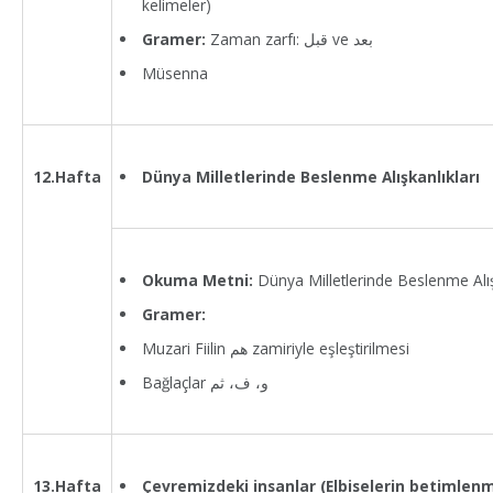
kelimeler)
Gramer:
Zaman zarfı: قبل ve بعد
Müsenna
Dünya Milletlerinde Beslenme Alışkanlıkları
12.Hafta
Okuma Metni:
Dünya Milletlerinde Beslenme Alış
Gramer:
Muzari Fiilin هم zamiriyle eşleştirilmesi
Bağlaçlar و، ف، ثم
Çevremizdeki insanlar (Elbiselerin betimlenm
13.Hafta