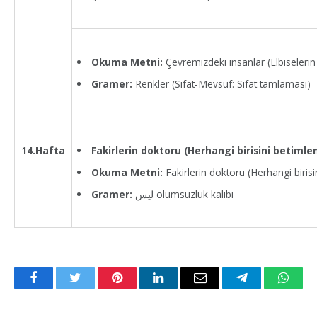
Okuma Metni:
Çevremizdeki insanlar (Elbiseleri
Gramer:
Renkler (Sıfat-Mevsuf: Sıfat tamlaması)
Fakirlerin doktoru (Herhangi birisini betim
14.Hafta
Okuma Metni:
Fakirlerin doktoru (Herhangi biri
Gramer:
ليس olumsuzluk kalıbı
Facebook
Twitter
Pinterest
LinkedIn
Email
Telegram
Whats