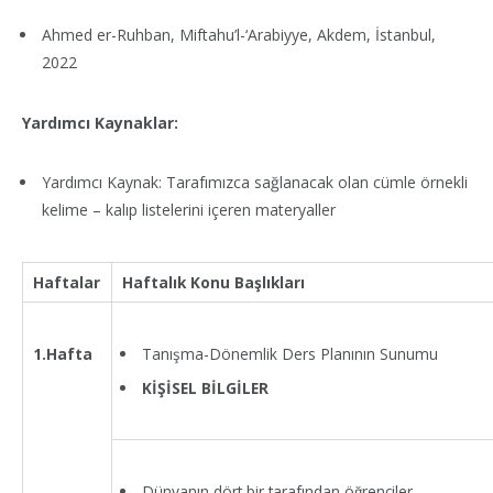
Ahmed er-Ruhban, Miftahu’l-‘Arabiyye, Akdem, İstanbul,
2022
Yardımcı Kaynaklar:
Yardımcı Kaynak: Tarafımızca sağlanacak olan cümle örnekli
kelime – kalıp listelerini içeren materyaller
Haftalar
Haftalık Konu Başlıkları
Tanışma-Dönemlik Ders Planının Sunumu
1.Hafta
KİŞİSEL BİLGİLER
Dünyanın dört bir tarafından öğrenciler