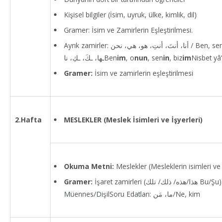
Kişisel bilgiler (İsim, uyruk, ülke, kimlik, dil)
Gramer: İsim ve Zamirlerin Eşleştirilmesi.
Ayrık zamirler: أنا، أنتَ، أنتِ، هو، هي، نحن / Ben, sen, o, bizBirleşik zamirler: ي، ـه،
ـها، ـكَ، ـكِ، ناBen
im
, o
nun
, sen
in
, biz
im
Gramer:
İsim ve zamirlerin eşleştirilmesi
MESLEKLER (Meslek İsimleri ve İşyerleri)
2.Hafta
Okuma Metni:
Meslekler (Mesleklerin isimleri ve 
Gramer:
İşaret zamirleri (هذا/هذه/ ذلك/ تلك Bu/Şu)Müzekker/ ve
Müennes/DişilSoru Edatları: ما، مَن/Ne, kim