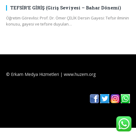
TEFSİR’E GİRİŞ (Giriş Seviyesi – Bahar Dönemi)
Öğretim Görevlisi: Prof. Dr. Ömer ÇELİK Dersin Gayesi: Tefsir ilminin
konusu, gayesi ve tefsire duyulan…
© Erkam Medya Hizmetleri | www.huzem.org