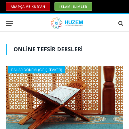
ARAPÇA VE KUR'ÂN
İSLAMİ İLİMLER
ONLINE TEFSIR DERSLERI
BAHAR DÖNEMİ (GİRİŞ SEVİYESİ)