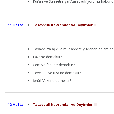
Kur’an ve Sünnetin işârî/tasavvufî yorumu hakkında
Tasavvufi Kavramlar ve Deyimler II
11.Hafta
Tasavvufta aşk ve muhabbete yüklenen anlam ne
Fakr ne demektir?
Cem ve fark ne demektir?
Tevekkül ve rıza ne demektir?
İbnü’l-Vakt ne demektir?
Tasavvufi Kavramlar ve Deyimler III
12.Hafta