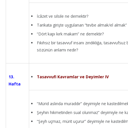
İcâzet ve silsile ne demektir?
Tarikata girişte uygulanan “tevbe almak/el almak” r
“Dört kapı kırk makam” ne demektir?
Fıkıhsız bir tasavvuf insanı zındıklığa, tasavvufsuz b
sözünün anlamı nedir?
Tasavvufi Kavramlar ve Deyimler IV
13.
Hafta
“Mürid aslında muraddır” deyimiyle ne kastedilmek
Şeyhin hikmetinden sual olunmaz” deyimiyle ne ka
“Şeyh uçmaz, mürit uçurur” deyimiyle ne kastedilm