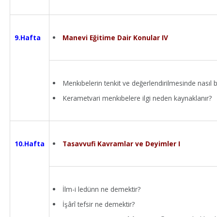
Manevi Eğitime Dair Konular IV
9.Hafta
Menkıbelerin tenkit ve değerlendirilmesinde nasıl bir
Kerametvari menkıbelere ilgi neden kaynaklanır?
Tasavvufi Kavramlar ve Deyimler I
10.Hafta
İlm-i ledünn ne demektir?
İşârî tefsir ne demektir?