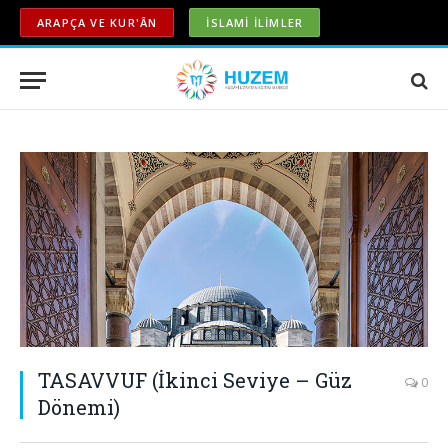
ARAPÇA VE KUR'ÂN
İSLAMİ İLİMLER
TASAVVUF (İkinci Seviye – Güz
0
Dönemi)