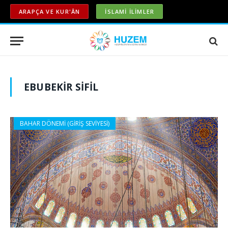
ARAPÇA VE KUR'ÂN
İSLAMİ İLİMLER
EBUBEKIR SİFİL
BAHAR DÖNEMİ (GİRİŞ SEVİYESİ)