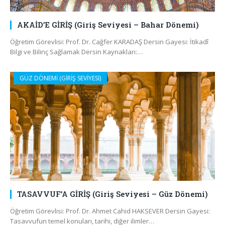
AKAİD’E GİRİŞ (Giriş Seviyesi – Bahar Dönemi)
Öğretim Görevlisi: Prof. Dr. Cağfer KARADAŞ Dersin Gayesi: İtikadî
Bilgi ve Bilinç Sağlamak Dersin Kaynakları:…
GÜZ DÖNEMİ (GİRİŞ SEVİYESİ)
TASAVVUF’A GİRİŞ (Giriş Seviyesi – Güz Dönemi)
Öğretim Görevlisi: Prof. Dr. Ahmet Cahid HAKSEVER Dersin Gayesi:
Tasavvufun temel konuları, tarihi, diğer ilimler…