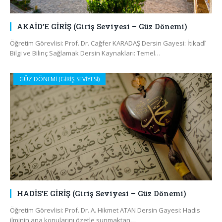
AKAİD’E GİRİŞ (Giriş Seviyesi – Güz Dönemi)
Öğretim Görevlisi: Prof. Dr. Cağfer KARADAŞ Dersin Gayesi: İtikadî
Bilgi ve Bilinç Sağlamak Dersin Kaynakları: Temel…
GÜZ DÖNEMİ (GİRİŞ SEVİYESİ)
HADİS’E GİRİŞ (Giriş Seviyesi – Güz Dönemi)
Öğretim Görevlisi: Prof. Dr. A. Hikmet ATAN Dersin Gayesi: Hadis
ilminin ana konularını özetle sunmaktan…