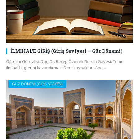
İLMİHAL’E GİRİŞ (Giriş Seviyesi – Güz Dönemi)
Öğretim Görevlisi: Doç. Dr. Recep Özdirek Dersin Gayesi: Temel
ilmihal bilgilerini kazandırmak. Ders kaynakları: Ana…
GÜZ DÖNEMİ (GİRİŞ SEVİYESİ)