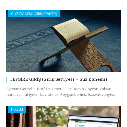
GÜZ DÖNEMİ (GİRİŞ SEVİYESİ)
TEFSİRE GİRİŞ (Giriş Seviyesi – Güz Dönemi)
Öğretim Görevlisi: Prof. Dr. Ömer ÇELİK Dersin Gayesi: Vahyin
mana ve mahiyetini kavratmak. Peygamberimiz (s.a.v.)’evahyin…
HUZEM