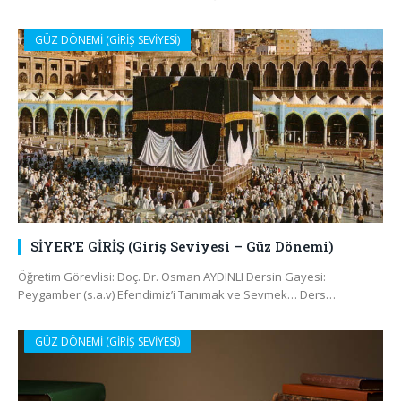
GÜZ DÖNEMİ (GİRİŞ SEVİYESİ)
SİYER’E GİRİŞ (Giriş Seviyesi – Güz Dönemi)
Öğretim Görevlisi: Doç. Dr. Osman AYDINLI Dersin Gayesi:
Peygamber (s.a.v) Efendimiz’i Tanımak ve Sevmek… Ders…
GÜZ DÖNEMİ (GİRİŞ SEVİYESİ)