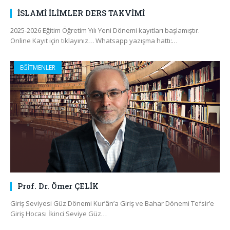
İSLAMİ İLİMLER DERS TAKVİMİ
2025-2026 Eğitim Öğretim Yılı Yeni Dönemi kayıtları başlamıştır.
Online Kayıt için tıklayınız… Whatsapp yazışma hattı:…
EĞİTMENLER
Prof. Dr. Ömer ÇELİK
Giriş Seviyesi Güz Dönemi Kur’ân’a Giriş ve Bahar Dönemi Tefsir’e
Giriş Hocası İkinci Seviye Güz…